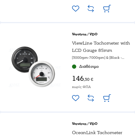
Veratron / VDO
ViewLine Tachometer with
LCD Gauge 85mm
[3000rpm-7000rpm] & [Black -
White gauge]
Διαθέσιμο
146
,30 €
χωρίς ΦΠΑ
Veratron / VDO
OceanLink Tachometer