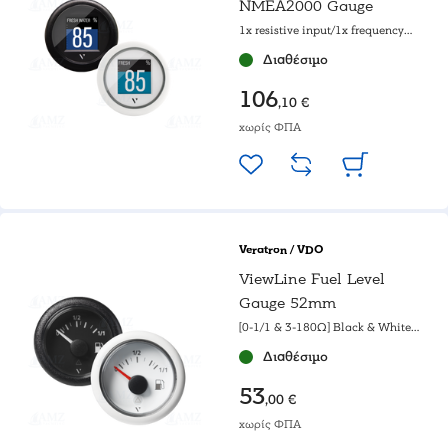
NMEA2000 Gauge
1x resistive input/1x frequency
input
Διαθέσιμο
106
,10 €
χωρίς ΦΠΑ
Veratron / VDO
ViewLine Fuel Level
Gauge 52mm
[0-1/1 & 3-180Ω] Black & White
gauge
Διαθέσιμο
53
,00 €
χωρίς ΦΠΑ