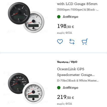
with LCD Gauge 85mm
[3000rpm-7000rpm] & [Black -
White gauge]
Διαθέσιμο
198
,30 €
χωρίς ΦΠΑ
Veratron / VDO
OceanLink GPS
Speedometer Gauge
85mm
[0-70kn] Black & White Master
gauge
Διαθέσιμο
219
,50 €
χωρίς ΦΠΑ