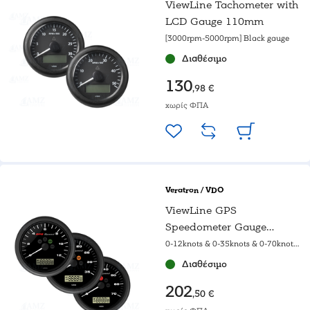
ViewLine Tachometer with
LCD Gauge 110mm
[3000rpm-5000rpm] Black gauge
Διαθέσιμο
130
,98 €
χωρίς ΦΠΑ
Veratron / VDO
ViewLine GPS
Speedometer Gauge
110mm
0-12knots & 0-35knots & 0-70knots
Black gauge
Διαθέσιμο
202
,50 €