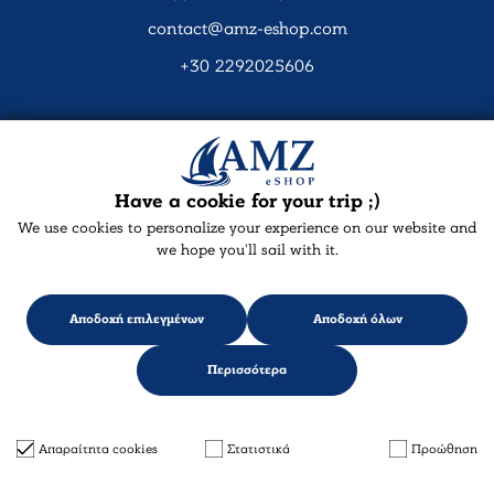
contact@amz-eshop.com
+30 2292025606
Social Media
Have a cookie for your trip ;)
We use cookies to personalize your experience on our website and
we hope you'll sail with it.
Αποδοχή επιλεγμένων
Αποδοχή όλων
Περισσότερα
Designed & developed with
keyvos
by Infocube
© 2026 amz-eshop.com
Απαραίτητα cookies
Στατιστικά
Προώθηση