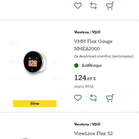
Veratron / VDO
VMH Flex Gauge
NMEA2000
2x Αναλογική είσοδος (αντίστασης)
Διαθέσιμο
124
,69 €
χωρίς ΦΠΑ
New
Veratron / VDO
ViewLine Flex 52