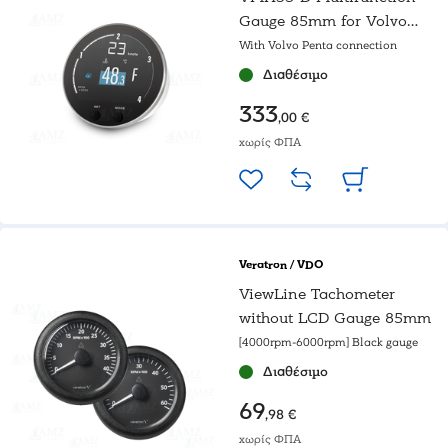
Gauge 85mm for Volvo
Penta
With Volvo Penta connection
Διαθέσιμο
333
,00 €
χωρίς ΦΠΑ
Veratron / VDO
ViewLine Tachometer
without LCD Gauge 85mm
[4000rpm-6000rpm] Black gauge
Διαθέσιμο
69
,98 €
χωρίς ΦΠΑ