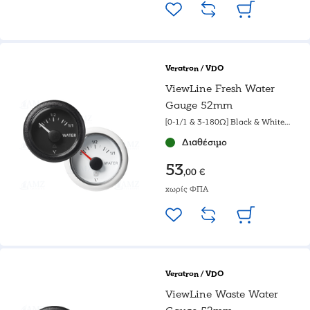
Veratron / VDO
ViewLine Fresh Water
Gauge 52mm
[0-1/1 & 3-180Ω] Black & White
gauge
Διαθέσιμο
53
,00 €
χωρίς ΦΠΑ
Veratron / VDO
ViewLine Waste Water