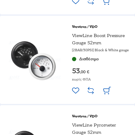
Veratron / VDO
ViewLine Boost Pressure
Gauge 52mm
[2BAR/30PSI] Black & White gauge
Διαθέσιμο
53
,00 €
χωρίς ΦΠΑ
Veratron / VDO
ViewLine Pyrometer
Gauge 52mm