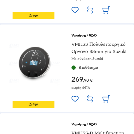
New
Veratron / VDO
VMH35 Πολυλειτουργικό
Όργανο 85mm για Suzuki
Με σύνδεση Suzuki
Διαθέσιμο
269
,90 €
χωρίς ΦΠΑ
New
Veratron / VDO
VMH35-D Multifunction