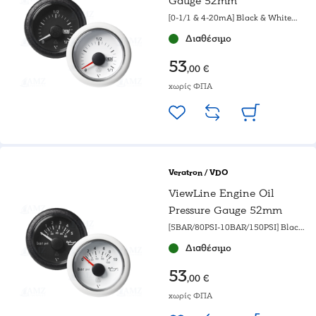
Gauge 52mm
[0-1/1 & 4-20mA] Black & White
gauge
Διαθέσιμο
53
,00 €
χωρίς ΦΠΑ
Veratron / VDO
ViewLine Engine Oil
Pressure Gauge 52mm
[5BAR/80PSI-10BAR/150PSI] Black
& White gauge
Διαθέσιμο
53
,00 €
χωρίς ΦΠΑ