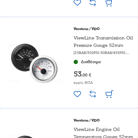
Veratron / VDO
ViewLine Transmission Oil
Pressure Gauge 52mm
[25BAR/350PSI-30BAR/435PSI-
400PSI/25BAR] Black & White
Διαθέσιμο
gauge
53
,00 €
χωρίς ΦΠΑ
Veratron / VDO
ViewLine Engine Oil
Temperature Gauge 52mm