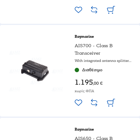
Raymarine
AIS700 - Class B
Transceiver
With integrated antenna splitter
and SOTDMA technology
Διαθέσιμο
1.195
,00 €
χωρίς ΦΠΑ
Raymarine
AIS650 - Class B