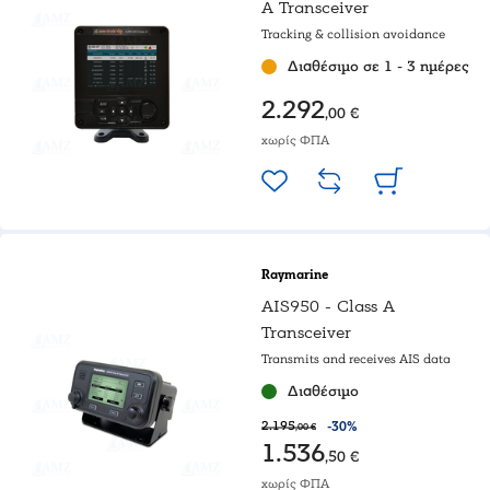
A Transceiver
Tracking & collision avoidance
Διαθέσιμο σε 1 - 3 ημέρες
2.292
,00 €
χωρίς ΦΠΑ
Raymarine
AIS950 - Class A
Transceiver
Transmits and receives AIS data
Διαθέσιμο
2.195
-30%
,00 €
1.536
,50 €
χωρίς ΦΠΑ