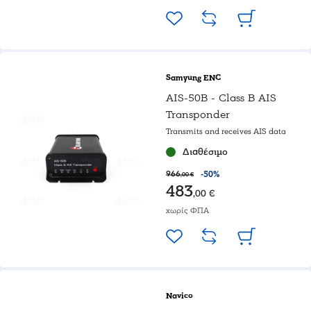
Samyung ENC
AIS-50B - Class B AIS
Transponder
Transmits and receives AIS data
Διαθέσιμο
966
-50%
,00 €
483
,00 €
χωρίς ΦΠΑ
Navico