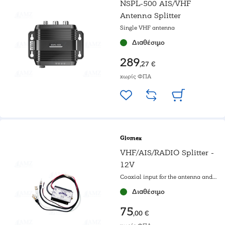
NSPL-500 AIS/VHF
Antenna Splitter
Single VHF antenna
Διαθέσιμο
289
,27 €
χωρίς ΦΠΑ
Glomex
VHF/AIS/RADIO Splitter -
12V
Coaxial input for the antenna and
three outputs
Διαθέσιμο
75
,00 €