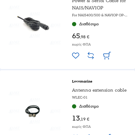
Power & Serial Cable for
NAIS/NAVIOP
For NAIS400/500 & NAVIOP OP-
BOX
Διαθέσιμο
65
,98 €
χωρίς ΦΠΑ
Locomarine
Antenna extension cable
WLEC-01
Διαθέσιμο
13
,19 €
χωρίς ΦΠΑ