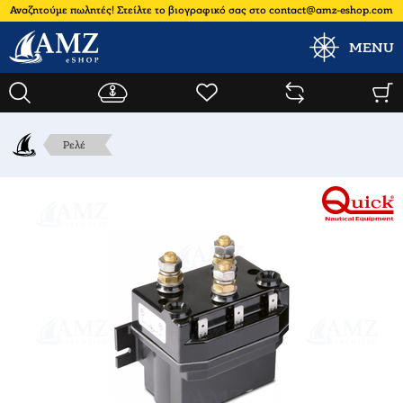
Αναζητούμε πωλητές! Στείλτε το βιογραφικό σας στο contact@amz-eshop.com
MENU
Ρελέ