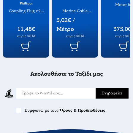
Philippi
Motor for
Coupling Plug 692
Marine Cable
RV1/EV2/R
16A/50V
Multicore Tinned
Hydraulic Pu
3,02€ /
x4
12V
11,48€
Μέτρο
375,00
χωρίς ΦΠΑ
χωρίς ΦΠΑ
χωρίς ΦΠ
Ακολουθήστε το Ταξίδι μας
Εγγραφείτε
Συμφωνώ με τους
Όρους & Προϋποθέσεις