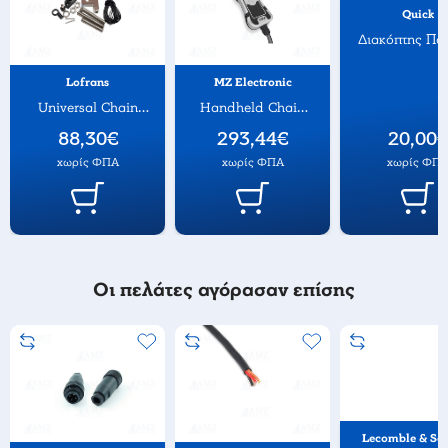
Quick
Διακόπτης Πα
Wash
Lofrans
MZ Electronic
Universal Chain
Handheld Chain
Counter Kit
Counter Remote
88,30€
293,44€
20,00€
Control
χωρίς ΦΠΑ
χωρίς ΦΠΑ
χωρίς ΦΠ
Οι πελάτες αγόρασαν επίσης
Lecomble & Sc