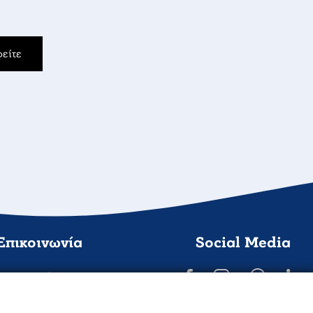
είτε
Επικοινωνία
Social Media
AMZ Yachting
ρού 21, Λαύριο 195 00