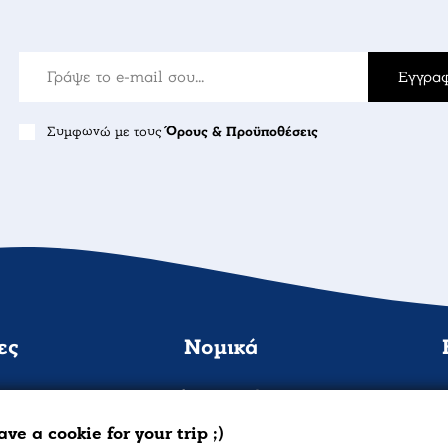
Εγγραφ
Συμφωνώ με τους
Όρους & Προϋποθέσεις
ες
Νομικά
ής
Πολιτική Cookies
ής
Πολιτική Απορρήτου
Χ. Ψαρ
ve a cookie for your trip ;)