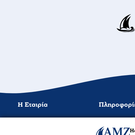
Η Εταιρία
Πληροφορί
Σχετικά μ'εμάς
Τρόποι Αποστολ
Φόρμα Επικοινωνίας
Τρόποι Πληρωμ
Ha