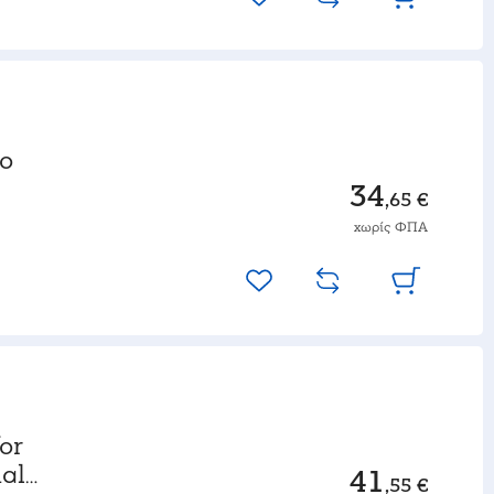
o
34
,65 €
χωρίς ΦΠΑ
or
al
41
,55 €