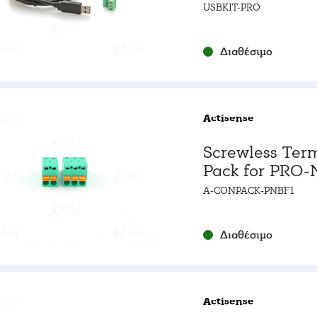
port
USBKIT-PRO
Διαθέσιμο
Actisense
Screwless Ter
Pack for PRO-
1
A-CONPACK-PNBF1
Διαθέσιμο
Actisense