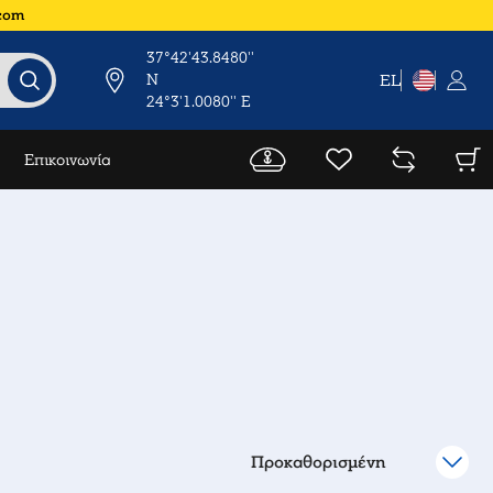
.com
37°42'43.8480''
N
EL
24°3'1.0080'' E
Επικοινωνία