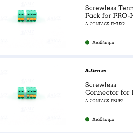
Screwless Ter
Pack for PRO
2
A-CONPACK-PMUX2
Διαθέσιμο
Actisense
Screwless
Connector for
BUF-2
A-CONPACK-PBUF2
Διαθέσιμο