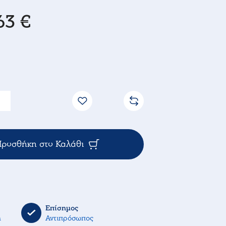
63 €
ροσθήκη στο Καλάθι
Επίσημος
η
Αντιπρόσωπος