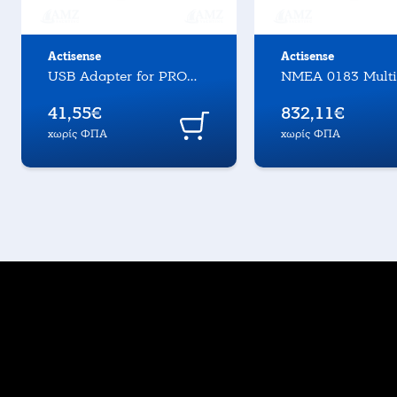
Actisense
Actisense
USB Adapter for PRO
NMEA 0183 Multi
range serial port
41,55€
832,11€
χωρίς ΦΠΑ
χωρίς ΦΠΑ