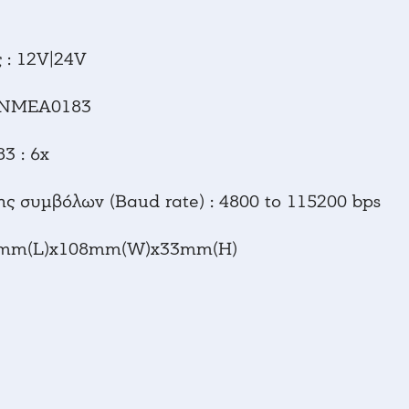
 : 12V|24V
: NMEA0183
3 : 6x
ς συμβόλων (Baud rate) : 4800 to 115200 bps
65mm(L)x108mm(W)x33mm(H)