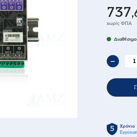
737
,
χωρίς ΦΠΑ
Διαθέσιμο
Π
Χρόνια
Εγγύησ