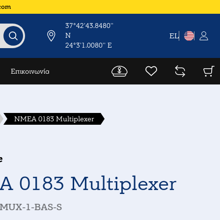
.com
37°42'43.8480''
N
EL
24°3'1.0080'' E
Επικοινωνία
NMEA 0183 Multiplexer
e
 0183 Multiplexer
MUX-1-BAS-S