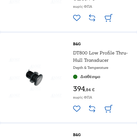
χωρίς ΦΠΑ
B&G
DT800 Low Profile Thru-
Hull Transducer
Depth & Temperature
Διαθέσιμο
394
,84 €
χωρίς ΦΠΑ
B&G