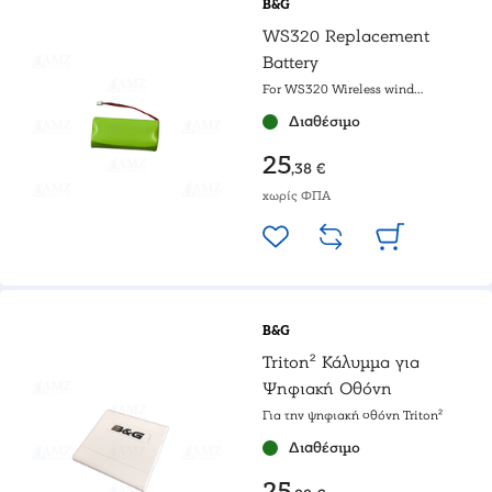
B&G
WS320 Replacement
Battery
For WS320 Wireless wind
transmitter
Διαθέσιμο
25
,38 €
χωρίς ΦΠΑ
B&G
Triton² Κάλυμμα για
Ψηφιακή Οθόνη
Για την ψηφιακή οθόνη Triton²
Διαθέσιμο
25