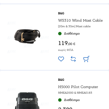
B&G
WS310 Wind Mast Cable
[20m & 35m] Mast cable
Διαθέσιμο
119
,00 €
χωρίς ΦΠΑ
B&G
H5000 Pilot Computer
NMEA2000 & NMEA0183
Διαθέσιμο