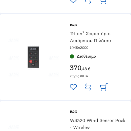
B&G
Triton² Χειριστήριο
Αυτόματου Πιλότου
NMEA2000
Διαθέσιμο
370
,48 €
χωρίς ΦΠΑ
B&G
WS320 Wind Sensor Pack
- Wireless