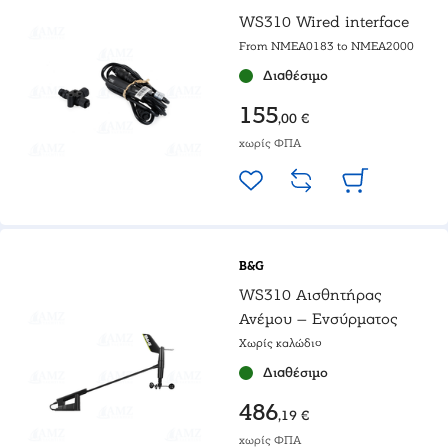
WS310 Wired interface
From NMEA0183 to NMEA2000
Διαθέσιμο
155
,00 €
χωρίς ΦΠΑ
B&G
WS310 Αισθητήρας
Ανέμου – Ενσύρματος
Χωρίς καλώδιο
Διαθέσιμο
486
,19 €
χωρίς ΦΠΑ