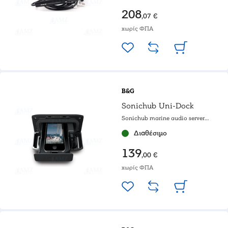
208
,07 €
χωρίς ΦΠΑ
B&G
Sonichub Uni-Dock
Sonichub marine audio server
module
Διαθέσιμο
139
,00 €
χωρίς ΦΠΑ