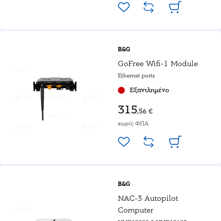
B&G
GoFree Wifi-1 Module
Ethernet ports
Εξαντλημένο
315
,56 €
χωρίς ΦΠΑ
B&G
NAC-3 Autopilot
Computer