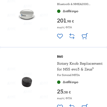
Bluetooth & NMEA2000
connection
Διαθέσιμο
201
,98 €
χωρίς ΦΠΑ
B&G
Rotary Knob Replacement
for NSS evo3 & Zeus³
For Simrad MFDs
Διαθέσιμο
25
,38 €
χωρίς ΦΠΑ