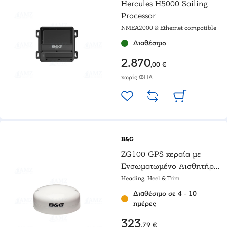
Hercules H5000 Sailing
Processor
NMEA2000 & Ethernet compatible
Διαθέσιμο
2.870
,00 €
χωρίς ΦΠΑ
B&G
ZG100 GPS κεραία με
Ενσωματωμένο Αισθητήρα
Πυξίδας
Heading, Heel & Trim
Διαθέσιμο σε 4 - 10
ημέρες
323
,79 €