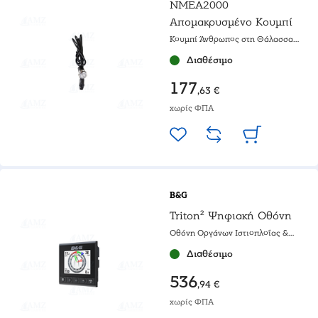
NMEA2000
Απομακρυσμένο Κουμπί
Κουμπί Άνθρωπος στη Θάλασσα
(MOB)
Διαθέσιμο
177
,63 €
χωρίς ΦΠΑ
B&G
Triton² Ψηφιακή Οθόνη
Οθόνη Οργάνων Ιστιοπλοΐας &
Αυτόματου Πιλότου
Διαθέσιμο
536
,94 €
χωρίς ΦΠΑ