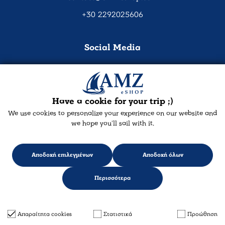
+30 2292025606
Social Media
Have a cookie for your trip ;)
We use cookies to personalize your experience on our website and
we hope you'll sail with it.
Αποδοχή επιλεγμένων
Αποδοχή όλων
Designed & developed with
keyvos
by Infocube
© 2026 amz-eshop.com
Περισσότερα
Απαραίτητα cookies
Στατιστικά
Προώθηση
46
,57 €
Προσθήκη στο Καλάθι